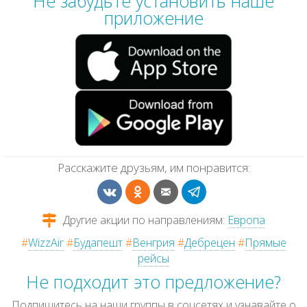
Не забудьте установить наше
приложение
Расскажите друзьям, им понравится:
Другие акции по направлениям:
Европа
#
WizzAir
#
Будапешт
#
Венгрия
#
Дебрецен
#
Прямые
рейсы
Не подходит это предложение?
Подпишитесь на наши группы в соцсетях и узнавайте о