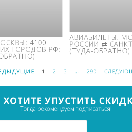
АВИАБИЛЕТЫ. МО
ОСКВЫ: 4100
РОССИИ ⇄ САНКТ-
ГИХ ГОРОДОВ РФ:
(ТУДА-ОБРАТНО)
-ОБРАТНО)
РЕДЫДУЩИЕ
1
2
3
…
290
СЛЕДУЮЩ
 ХОТИТЕ УПУСТИТЬ СКИД
Тогда рекомендуем подписаться!