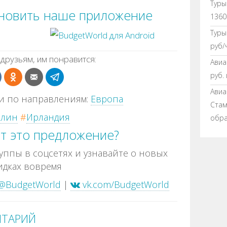
Туры
ановить наше приложение
1360
Туры
руб/
друзьям, им понравится:
Авиа
руб.
Авиа
и по направлениям:
Европа
Стамб
блин
#
Ирландия
обра
т это предложение?
ппы в соцсетях и узнавайте о новых
идках вовремя
@BudgetWorld
|
vk.com/BudgetWorld
НТАРИЙ