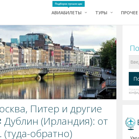
Подборки лучших цен
АВИАБИЛЕТЫ
ТУРЫ
ПРОЧЕЕ
По
Нажима
конфи
сква, Питер и другие
 Дублин (Ирландия): от
. (туда-обратно)