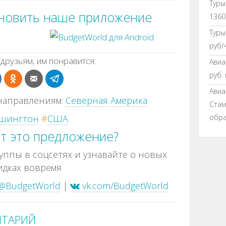
Туры
ановить наше приложение
1360
Туры
руб/
друзьям, им понравится:
Авиа
руб.
Авиа
направлениям:
Северная Америка
Стамб
шингтон
#
США
обра
т это предложение?
ппы в соцсетях и узнавайте о новых
идках вовремя
@BudgetWorld
|
vk.com/BudgetWorld
НТАРИЙ