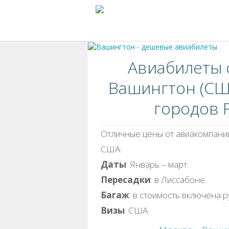
Авиабилеты о
Вашингтон (США
городов Р
Отличные цены от авиакомпании 
США.
Даты
: Январь – март.
Пересадки
: в Лиссабоне.
Багаж
: в стоимость включена р
Визы
: США.