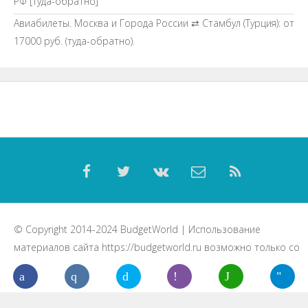
РФ [Туда-обратно]
Авиабилеты. Москва и Города России ⇄ Стамбул (Турция): от
17000 руб. (туда-обратно).
© Copyright 2014-2024
BudgetWorld
| Использование
материалов сайта
https://budgetworld.ru
возможно только со
ссылкой на данный ресурс.
Статьи