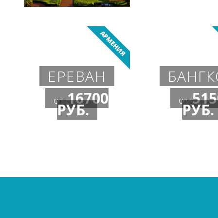
АРМЕНИЯ
ЕРЕВАН
БАНГК
16700
515
от
от
РУБ.
РУБ.