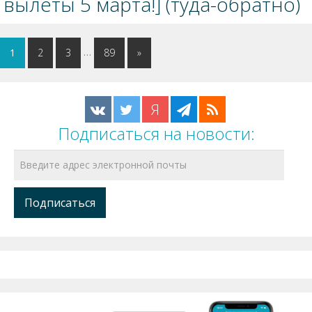
вылеты 5 марта!] (туда-обратно)
…
1
2
3
89
»
Я
Подписаться на новости: