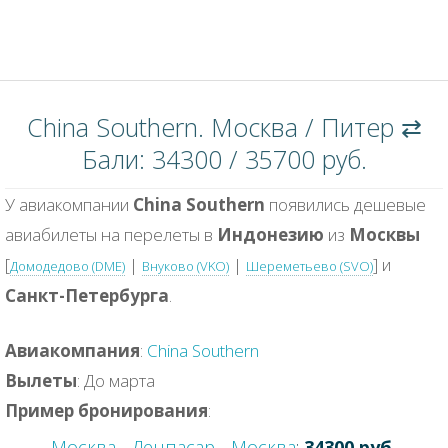
China Southern. Москва / Питер ⇄
Бали: 34300 / 35700 руб.
У авиакомпании
China Southern
появились дешевые
авиабилеты на перелеты в
Индонезию
из
Москвы
[
|
|
] и
Домодедово (DME)
Внуково (VKO)
Шереметьево (SVO)
Санкт-Петербурга
.
Авиакомпания
:
China Southern
Вылеты
: До марта
Пример бронирования
:
Москва - Денпасар - Москва
:
34300 руб.