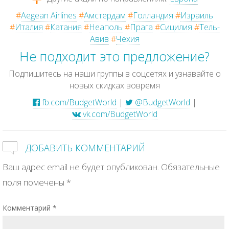
#
Aegean Airlines
#
Амстердам
#
Голландия
#
Израиль
#
Италия
#
Катания
#
Неаполь
#
Прага
#
Сицилия
#
Тель-
Авив
#
Чехия
Не подходит это предложение?
Подпишитесь на наши группы в соцсетях и узнавайте о
новых скидках вовремя
fb.com/BudgetWorld
|
@BudgetWorld
|
vk.com/BudgetWorld
ДОБАВИТЬ КОММЕНТАРИЙ
Ваш адрес email не будет опубликован.
Обязательные
поля помечены
*
Комментарий
*