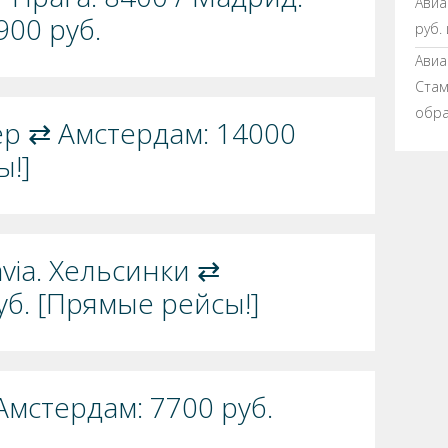
Авиа
900 руб.
руб.
Авиа
Стамб
обра
ер ⇄ Амстердам: 14000
ы!]
via. Хельсинки ⇄
уб. [Прямые рейсы!]
Амстердам: 7700 руб.