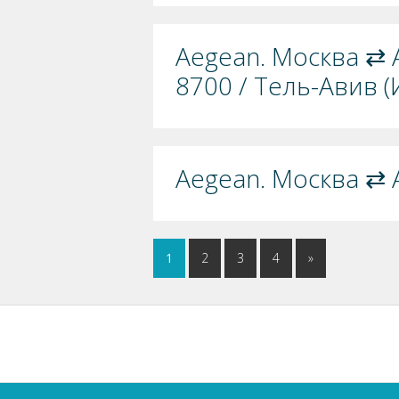
Aegean. Москва ⇄ 
8700 / Тель-Авив (
Aegean. Москва ⇄ 
1
2
3
4
»