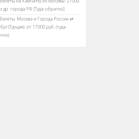
билеты на Камчатку из Москвы: 21000
 и др. города РФ [Туда-обратно]
билеты. Москва и Города России ⇄
ул (Турция): от 17000 руб. (туда-
тно).