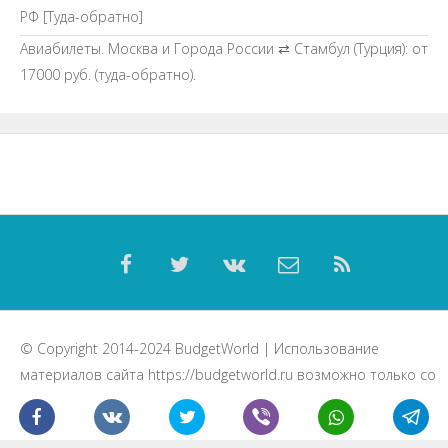
РФ [Туда-обратно]
Авиабилеты. Москва и Города России ⇄ Стамбул (Турция): от
17000 руб. (туда-обратно).
© Copyright 2014-2024
BudgetWorld
| Использование
материалов сайта
https://budgetworld.ru
возможно только со
ссылкой на данный ресурс.
Статьи