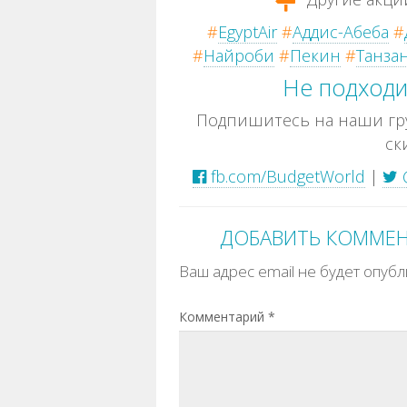
#
EgyptAir
#
Аддис-Абеба
#
#
Найроби
#
Пекин
#
Танза
Не подходи
Подпишитесь на наши гру
ск
fb.com/BudgetWorld
|
ДОБАВИТЬ КОММЕ
Ваш адрес email не будет опубл
Комментарий
*