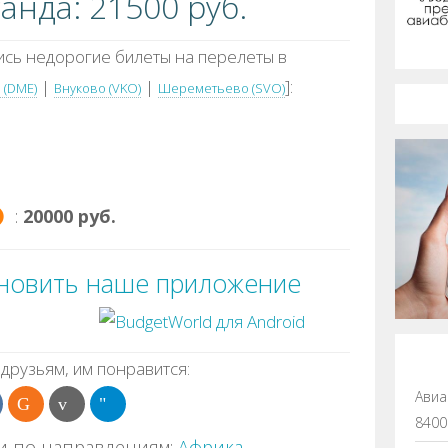
ганда: 21500 руб.
сь недорогие билеты на перелеты в
|
|
]:
 (DME)
Внуково (VKO)
Шереметьево (SVO)
:
20000 руб.
ановить наше приложение
друзьям, им понравится:
Авиа
8400
и по направлениям:
Африка