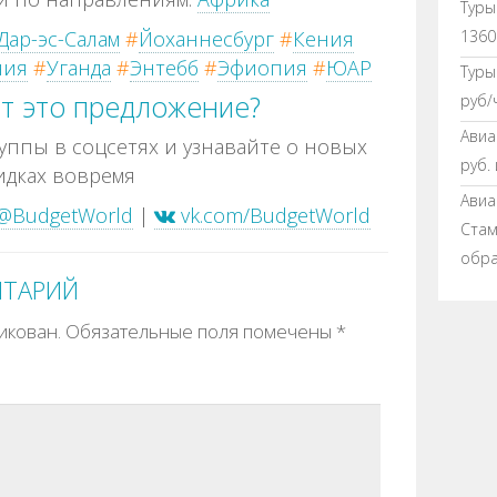
Туры
1360
Дар-эс-Салам
#
Йоханнесбург
#
Кения
ния
#
Уганда
#
Энтебб
#
Эфиопия
#
ЮАР
Туры
т это предложение?
руб/
Авиа
ппы в соцсетях и узнавайте о новых
руб.
идках вовремя
Авиа
@BudgetWorld
|
vk.com/BudgetWorld
Стамб
обра
НТАРИЙ
икован.
Обязательные поля помечены
*