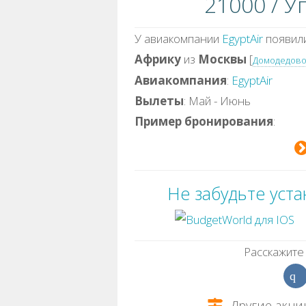
21000 / У
У авиакомпании
EgyptAir
появили
Африку
из
Москвы
[
Домодедово
Авиакомпания
:
EgyptAir
Вылеты
: Май - Июнь
Пример бронирования
:
Не забудьте уст
Расскажите 
Другие акци