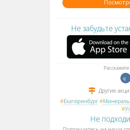
Посмотр
Не забудьте уст
Расскажите 
Другие акци
#
Екатеринбург
#
Минераль
#
У
Не подходи
Подпишитесь на наши гру