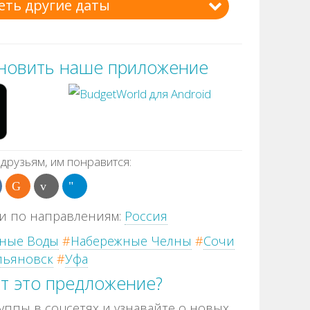
еть другие даты
ановить наше приложение
друзьям, им понравится:
и по направлениям:
Россия
ные Воды
#
Набережные Челны
#
Сочи
льяновск
#
Уфа
т это предложение?
ппы в соцсетях и узнавайте о новых