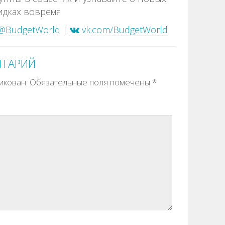
идках вовремя
@BudgetWorld
|
vk.com/BudgetWorld
НТАРИЙ
икован.
Обязательные поля помечены
*