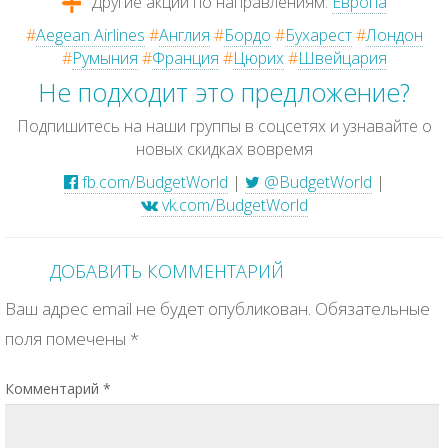
Другие акции по направлениям:
Европа
#
Aegean Airlines
#
Англия
#
Бордо
#
Бухарест
#
Лондон
#
Румыния
#
Франция
#
Цюрих
#
Швейцария
Не подходит это предложение?
Подпишитесь на наши группы в соцсетях и узнавайте о
новых скидках вовремя
fb.com/BudgetWorld
|
@BudgetWorld
|
vk.com/BudgetWorld
ДОБАВИТЬ КОММЕНТАРИЙ
Ваш адрес email не будет опубликован.
Обязательные
поля помечены
*
Комментарий
*