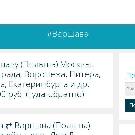
#Варшава
шаву (Польша) Москвы:
града, Воронежа, Питера,
По
а, Екатеринбурга и др.
0 руб. (туда-обратно)
ква ⇄ Варшава (Польша):