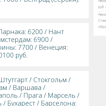
Авиа
руб.
Авиа
Стамб
обра
Ларнака: 6200 / Нант
Амстердам: 6900 /
фины: 7700 / Венеция:
0100 руб.
Штутгарт / Стокгольм /
ам / Варшава /
поль / Прага / Марсель /
 / Бухарест / Барселона: