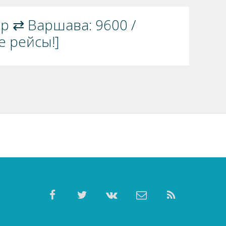
ер ⇄ Варшава: 9600 /
е рейсы!]