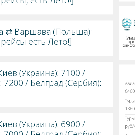
рейсы, есть Лето!]
ква ⇄ Варшава (Польша):
рейсы есть Лето!]
иев (Украина): 7100 /
 7200 / Белград (Сербия):
Авиа
8400
Туры
1360
Туры
иев (Украина): 6900 /
руб/
 7000 / Белград (Сербия):