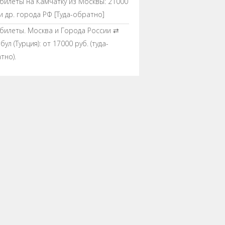
билеты на Камчатку из Москвы: 21000
 и др. города РФ [Туда-обратно]
билеты. Москва и Города России ⇄
ул (Турция): от 17000 руб. (туда-
тно).