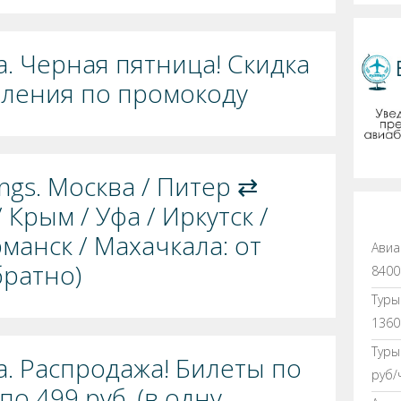
. Черная пятница! Скидка
вления по промокоду
ngs. Москва / Питер ⇄
 Крым / Уфа / Иркутск /
манск / Махачкала: от
Авиа
братно)
8400
Туры
1360
Туры
. Распродажа! Билеты по
руб/
по 499 руб. (в одну