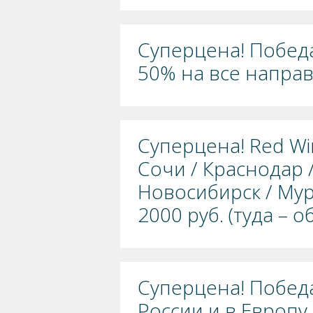
Суперцена! Победа
50% на все напра
Суперцена! Red Wi
Сочи / Краснодар /
Новосибирск / Мур
2000 руб. (туда – о
Суперцена! Победа
России и в Европу 