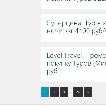
Суперцена! Тур в 
ночи: от 4400 руб/
Level.Travel. Пром
покупку Туров [Ми
руб.]
…
1
2
3
24
»