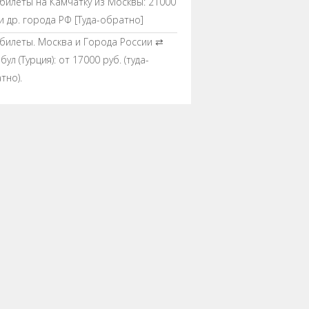
билеты на Камчатку из Москвы: 21000
 и др. города РФ [Туда-обратно]
билеты. Москва и Города России ⇄
ул (Турция): от 17000 руб. (туда-
тно).