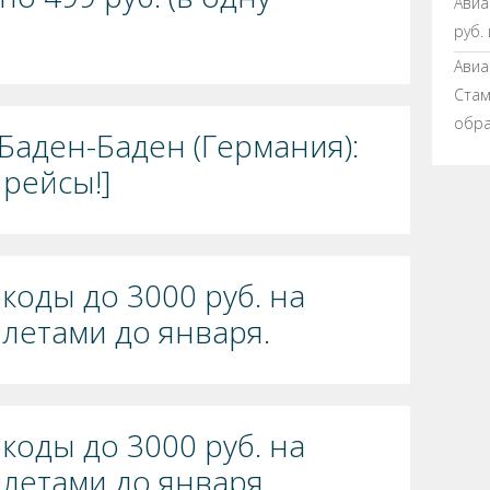
Авиа
руб.
Авиа
Стамб
обра
Баден-Баден (Германия):
 рейсы!]
окоды до 3000 руб. на
ылетами до января.
окоды до 3000 руб. на
ылетами до января.